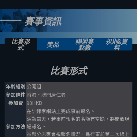
賽事資訊
比賽形
聯盟賽
規則&資
獎品
式
點數
料
比賽形式
年齡組別
公開組
參加條件
香港・澳門居住者
參加費
90HKD
在訓練家網站上完成事前報名。
活動當天，若事前報名的名額有空缺，將開放現
參加方法
場報名。
※部分店家會視報名情況，進行事前第二次線上