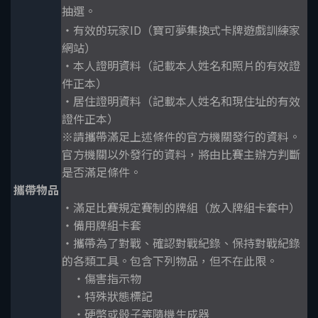
抽選。
・有效的玩家ID（寶可夢集換式卡牌遊戲訓練家
網站）
・本人證明資料（記載本人姓名和照片的有效證
件正本）
・居住證明資料（記載本人姓名和現住址的有效
證件正本）
※請攜帶滿足上述條件的官方機關發行的資料。
官方機關以外發行的資料，將由比賽主辦方判斷
是否滿足條件。
攜帶物品
・滿足比賽規定賽制的牌組（放入牌組卡套中）
・備用牌組卡套
・攜帶為了對戰、確認對戰紀錄、保持對戰紀錄
的各類工具。包含下列物品，但不在此限。
・傷害指示物
・特殊狀態標記
・硬幣或骰子等隨機生成器