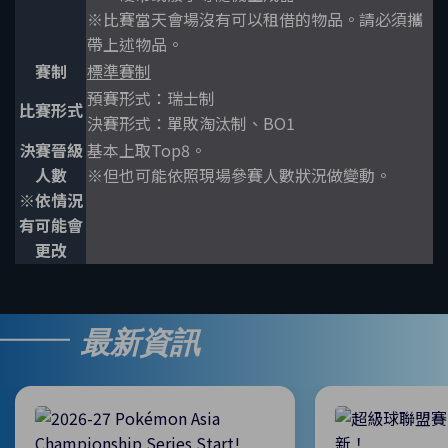
※比賽當天會場沒有可以租借的物品。請必須攜
帶上述物品。
賽制
標準賽制
預賽形式：瑞士制
比賽形式
決賽形式：單敗淘汰制、BO1
決賽晉級
基本上取Top8。
人數
※但也可能依照現場參賽人數狀況做變動。
※依情況
有可能會
更改
最新資訊